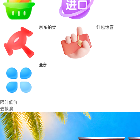
京东拍卖
红包惊喜
全部
限时低价
去抢购