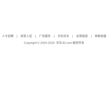
人才招聘
|
商家入驻
|
广告服务
|
手机京东
|
友情链接
|
销售联盟
Copyright © 2004-
2026
京东JD.com 版权所有