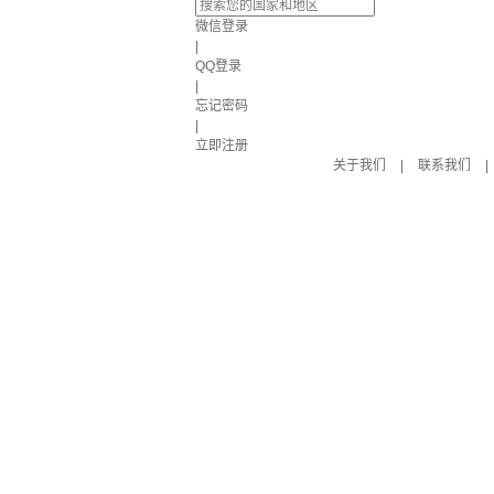
微信登录
|
QQ登录
|
忘记密码
|
立即注册
关于我们
|
联系我们
|