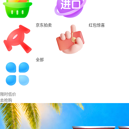
京东拍卖
红包惊喜
全部
限时低价
去抢购