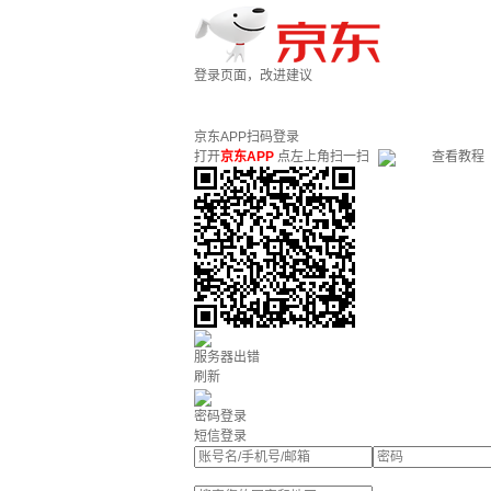
登录页面，改进建议
京东APP扫码登录
打开
京东APP
点左上角扫一扫
查看教程
服务器出错
刷新
密码登录
短信登录