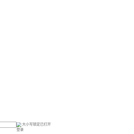
大小写锁定已打开
登录