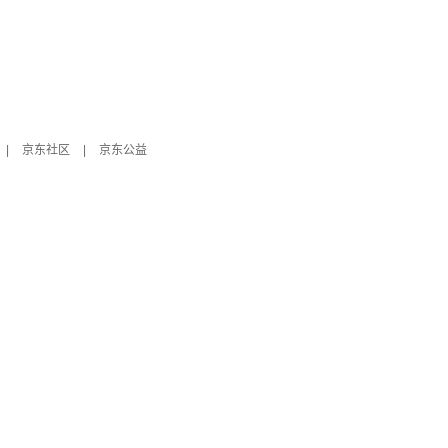
|
京东社区
|
京东公益