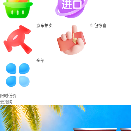
京东拍卖
红包惊喜
全部
限时低价
去抢购