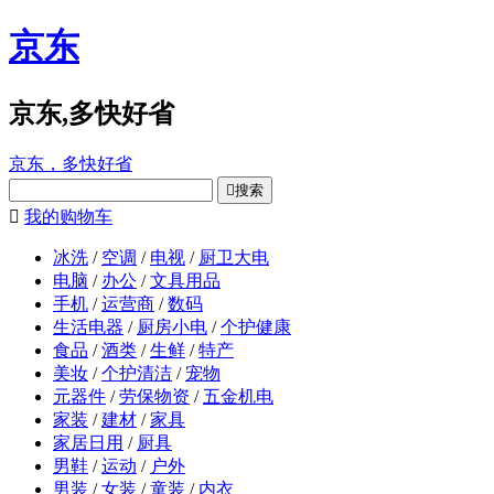
京东
京东,多快好省
京东，多快好省

搜索

我的购物车
冰洗
/
空调
/
电视
/
厨卫大电
电脑
/
办公
/
文具用品
手机
/
运营商
/
数码
生活电器
/
厨房小电
/
个护健康
食品
/
酒类
/
生鲜
/
特产
美妆
/
个护清洁
/
宠物
元器件
/
劳保物资
/
五金机电
家装
/
建材
/
家具
家居日用
/
厨具
男鞋
/
运动
/
户外
男装
/
女装
/
童装
/
内衣