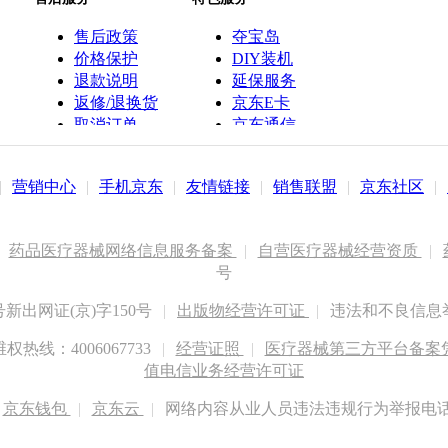
售后政策
夺宝岛
价格保护
DIY装机
退款说明
延保服务
返修/退换货
京东E卡
取消订单
京东通信
京鱼座智能
|
营销中心
|
手机京东
|
友情链接
|
销售联盟
|
京东社区
|
药品医疗器械网络信息服务备案
|
自营医疗器械经营资质
|
号
出网证(京)字150号
|
出版物经营许可证
|
违法和不良信息举报
权热线：4006067733
|
经营证照
|
医疗器械第三方平台备案凭证
值电信业务经营许可证
京东钱包
|
京东云
|
网络内容从业人员违法违规行为举报电话：400