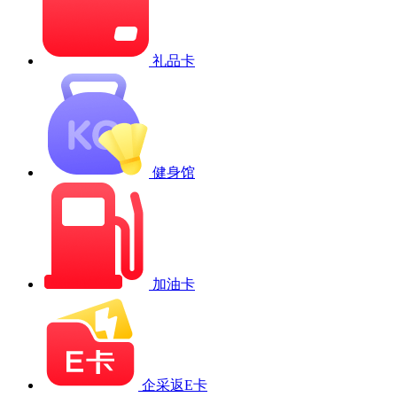
礼品卡
健身馆
加油卡
企采返E卡