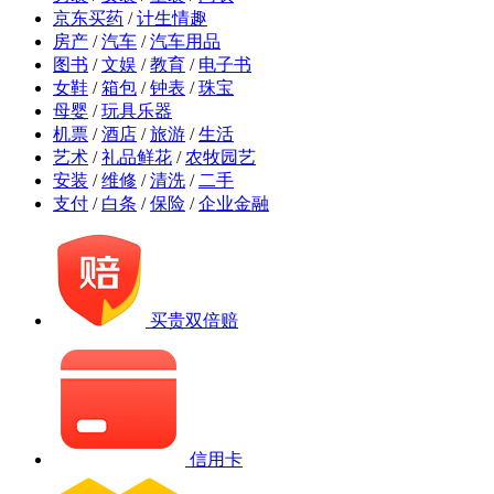
京东买药
/
计生情趣
房产
/
汽车
/
汽车用品
图书
/
文娱
/
教育
/
电子书
女鞋
/
箱包
/
钟表
/
珠宝
母婴
/
玩具乐器
机票
/
酒店
/
旅游
/
生活
艺术
/
礼品鲜花
/
农牧园艺
安装
/
维修
/
清洗
/
二手
支付
/
白条
/
保险
/
企业金融
买贵双倍赔
信用卡