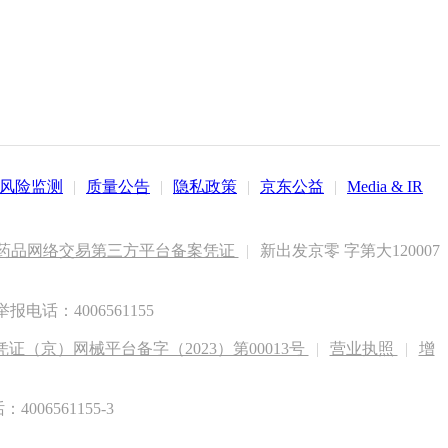
风险监测
|
质量公告
|
隐私政策
|
京东公益
|
Media & IR
药品网络交易第三方平台备案凭证
|
新出发京零 字第大120007
电话：4006561155
（京）网械平台备字（2023）第00013号
|
营业执照
|
增
6561155-3