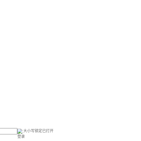
大小写锁定已打开
登录