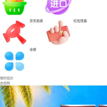
京东拍卖
红包惊喜
全部
限时低价
去抢购