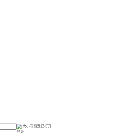
大小写锁定已打开
登录