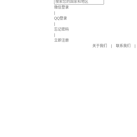
微信登录
|
QQ登录
|
忘记密码
|
立即注册
关于我们
|
联系我们
|