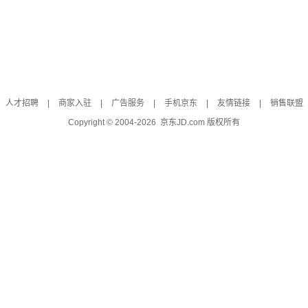
人才招聘
|
商家入驻
|
广告服务
|
手机京东
|
友情链接
|
销售联盟
Copyright © 2004-
2026
京东JD.com 版权所有