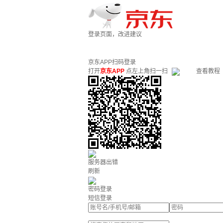
登录页面，改进建议
京东APP扫码登录
打开
京东APP
点左上角扫一扫
查看教程
服务器出错
刷新
密码登录
短信登录