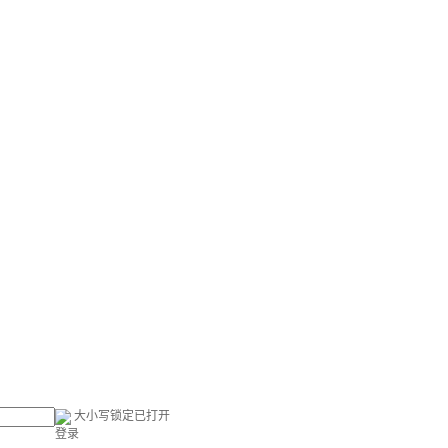
大小写锁定已打开
登录