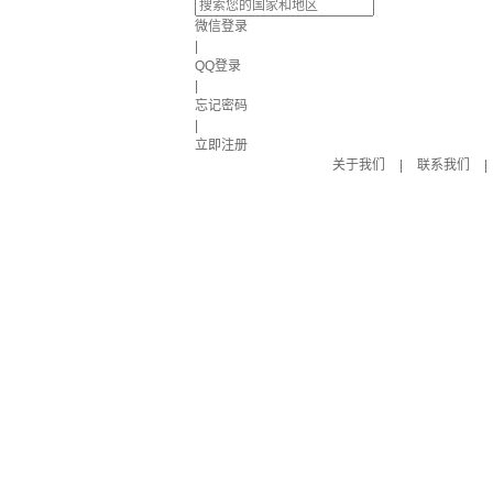
微信登录
|
QQ登录
|
忘记密码
|
立即注册
关于我们
|
联系我们
|