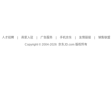
人才招聘
|
商家入驻
|
广告服务
|
手机京东
|
友情链接
|
销售联盟
Copyright © 2004-
2026
京东JD.com 版权所有