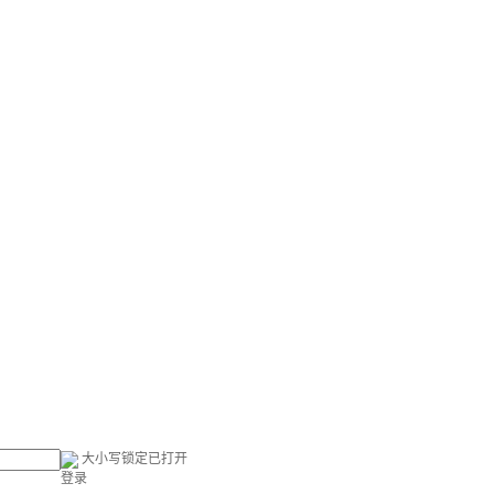
大小写锁定已打开
登录