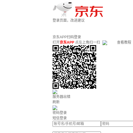
登录页面，改进建议
京东APP扫码登录
打开
京东APP
点左上角扫一扫
查看教程
服务器出错
刷新
密码登录
短信登录