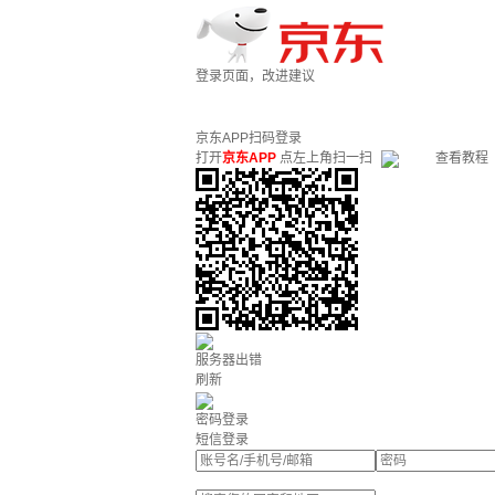
登录页面，改进建议
京东APP扫码登录
打开
京东APP
点左上角扫一扫
查看教程
服务器出错
刷新
密码登录
短信登录