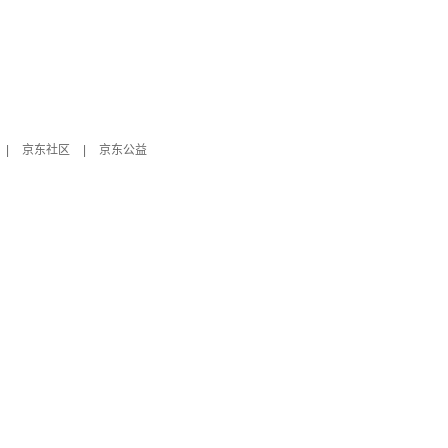
|
京东社区
|
京东公益