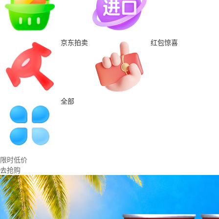
京东拍卖
红包惊喜
全部
限时低价
去抢购