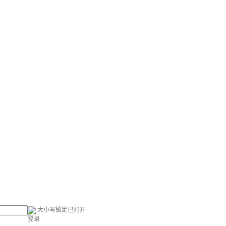
大小写锁定已打开
登录