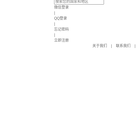
微信登录
|
QQ登录
|
忘记密码
|
立即注册
关于我们
|
联系我们
|