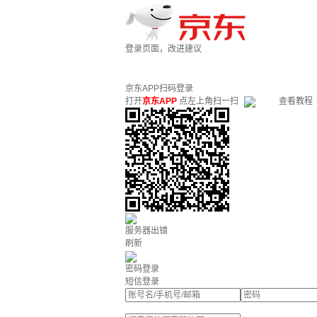
登录页面，改进建议
京东APP扫码登录
打开
京东APP
点左上角扫一扫
查看教程
服务器出错
刷新
密码登录
短信登录