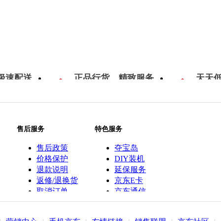
极速配送
正品行货，精致服务
天天
售后服务
特色服务
售后政策
夺宝岛
价格保护
DIY装机
退款说明
延保服务
返修/退换货
京东E卡
取消订单
京东通信
京鱼座智能