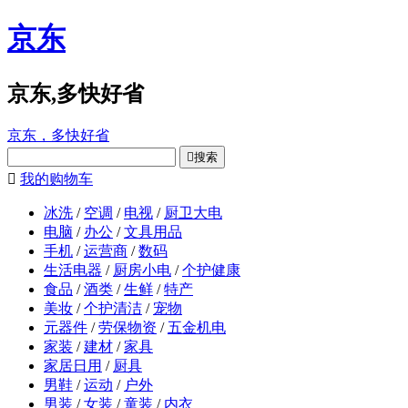
京东
京东,多快好省
京东，多快好省

搜索

我的购物车
冰洗
/
空调
/
电视
/
厨卫大电
电脑
/
办公
/
文具用品
手机
/
运营商
/
数码
生活电器
/
厨房小电
/
个护健康
食品
/
酒类
/
生鲜
/
特产
美妆
/
个护清洁
/
宠物
元器件
/
劳保物资
/
五金机电
家装
/
建材
/
家具
家居日用
/
厨具
男鞋
/
运动
/
户外
男装
/
女装
/
童装
/
内衣