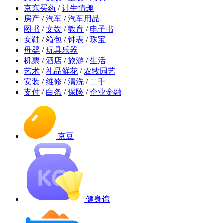
京东买药
/
计生情趣
房产
/
汽车
/
汽车用品
图书
/
文娱
/
教育
/
电子书
女鞋
/
箱包
/
钟表
/
珠宝
母婴
/
玩具乐器
机票
/
酒店
/
旅游
/
生活
艺术
/
礼品鲜花
/
农牧园艺
安装
/
维修
/
清洗
/
二手
支付
/
白条
/
保险
/
企业金融
京豆
健身馆