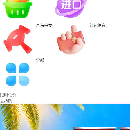
京东拍卖
红包惊喜
全部
限时低价
去抢购