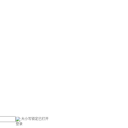
大小写锁定已打开
登录