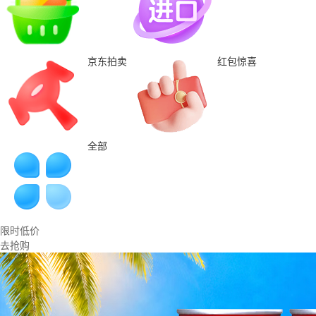
京东拍卖
红包惊喜
全部
限时低价
去抢购