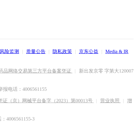
风险监测
|
质量公告
|
隐私政策
|
京东公益
|
Media & IR
药品网络交易第三方平台备案凭证
|
新出发京零 字第大120007
电话：4006561155
（京）网械平台备字（2023）第00013号
|
营业执照
|
增
6561155-3