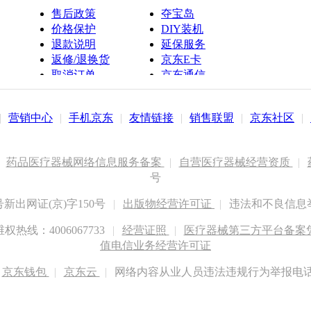
售后政策
夺宝岛
价格保护
DIY装机
退款说明
延保服务
返修/退换货
京东E卡
取消订单
京东通信
京鱼座智能
|
营销中心
|
手机京东
|
友情链接
|
销售联盟
|
京东社区
|
药品医疗器械网络信息服务备案
|
自营医疗器械经营资质
|
号
出网证(京)字150号
|
出版物经营许可证
|
违法和不良信息举报
权热线：4006067733
|
经营证照
|
医疗器械第三方平台备案凭证
值电信业务经营许可证
京东钱包
|
京东云
|
网络内容从业人员违法违规行为举报电话：400