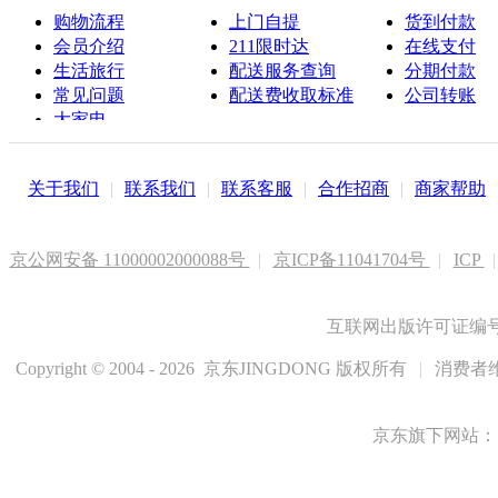
购物流程
上门自提
货到付款
会员介绍
211限时达
在线支付
生活旅行
配送服务查询
分期付款
常见问题
配送费收取标准
公司转账
大家电
联系客服
关于我们
|
联系我们
|
联系客服
|
合作招商
|
商家帮助
京公网安备 11000002000088号
|
京ICP备11041704号
|
ICP
|
互联网出版许可证编号新
Copyright © 2004 - 2026 京东JINGDONG 版权所有
|
消费者维
京东旗下网站：