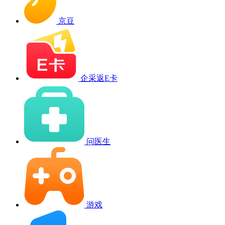
京豆
企采返E卡
问医生
游戏