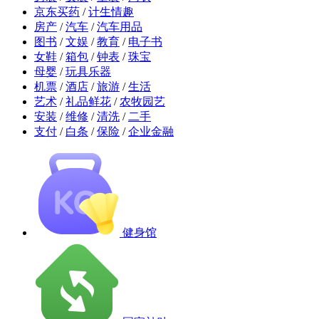
京东买药
/
计生情趣
房产
/
汽车
/
汽车用品
图书
/
文娱
/
教育
/
电子书
女鞋
/
箱包
/
钟表
/
珠宝
母婴
/
玩具乐器
机票
/
酒店
/
旅游
/
生活
艺术
/
礼品鲜花
/
农牧园艺
安装
/
维修
/
清洗
/
二手
支付
/
白条
/
保险
/
企业金融
健身馆