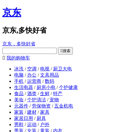
京东
京东,多快好省
京东，多快好省

搜索

我的购物车
冰洗
/
空调
/
电视
/
厨卫大电
电脑
/
办公
/
文具用品
手机
/
运营商
/
数码
生活电器
/
厨房小电
/
个护健康
食品
/
酒类
/
生鲜
/
特产
美妆
/
个护清洁
/
宠物
元器件
/
劳保物资
/
五金机电
家装
/
建材
/
家具
家居日用
/
厨具
男鞋
/
运动
/
户外
男装
/
女装
/
童装
/
内衣