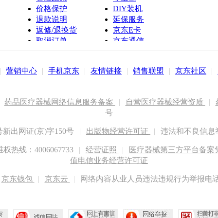
价格保护
DIY装机
退款说明
延保服务
返修/退换货
京东E卡
取消订单
京东通信
京鱼座智能
|
营销中心
|
手机京东
|
友情链接
|
销售联盟
|
京东社区
|
药品医疗器械网络信息服务备案
|
自营医疗器械经营资质
|
号
出网证(京)字150号
|
出版物经营许可证
|
违法和不良信息举报
权热线：4006067733
|
经营证照
|
医疗器械第三方平台备案凭证
值电信业务经营许可证
京东钱包
|
京东云
|
网络内容从业人员违法违规行为举报电话：400