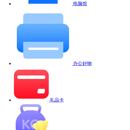
电脑馆
办公好物
礼品卡