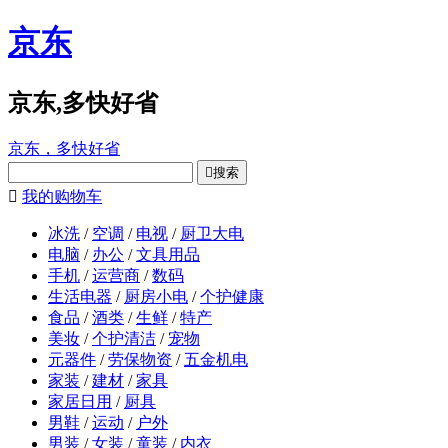
京东
京东,多快好省
京东，多快好省

搜索

我的购物车
冰洗
/
空调
/
电视
/
厨卫大电
电脑
/
办公
/
文具用品
手机
/
运营商
/
数码
生活电器
/
厨房小电
/
个护健康
食品
/
酒类
/
生鲜
/
特产
美妆
/
个护清洁
/
宠物
元器件
/
劳保物资
/
五金机电
家装
/
建材
/
家具
家居日用
/
厨具
男鞋
/
运动
/
户外
男装
/
女装
/
童装
/
内衣