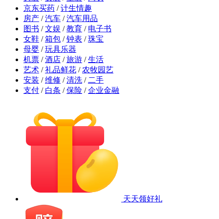
京东买药
/
计生情趣
房产
/
汽车
/
汽车用品
图书
/
文娱
/
教育
/
电子书
女鞋
/
箱包
/
钟表
/
珠宝
母婴
/
玩具乐器
机票
/
酒店
/
旅游
/
生活
艺术
/
礼品鲜花
/
农牧园艺
安装
/
维修
/
清洗
/
二手
支付
/
白条
/
保险
/
企业金融
天天领好礼