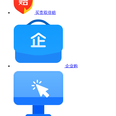
买贵双倍赔
企业购