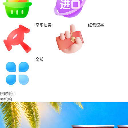
京东拍卖
红包惊喜
全部
限时低价
去抢购