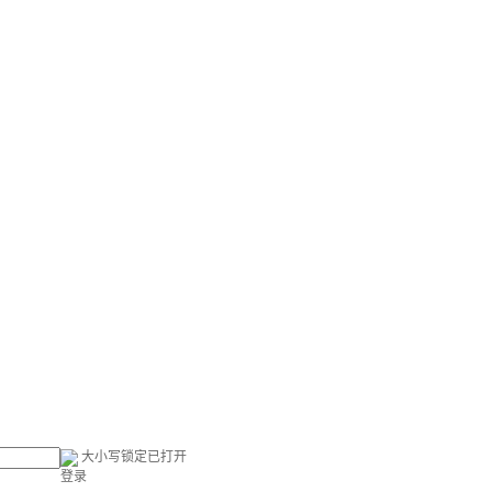
大小写锁定已打开
登录