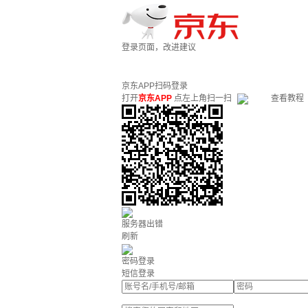
登录页面，改进建议
京东APP扫码登录
打开
京东APP
点左上角扫一扫
查看教程
服务器出错
刷新
密码登录
短信登录