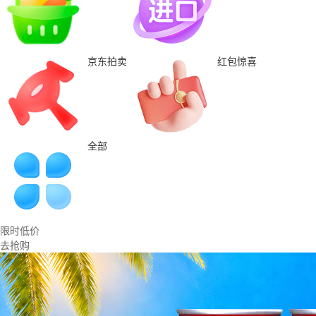
京东拍卖
红包惊喜
全部
限时低价
去抢购