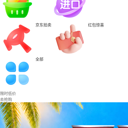
京东拍卖
红包惊喜
全部
限时低价
去抢购