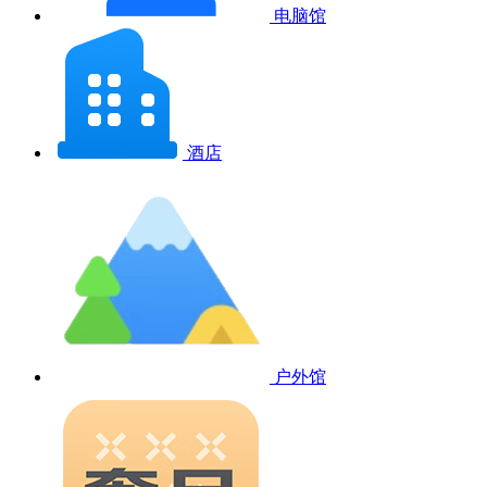
电脑馆
酒店
户外馆