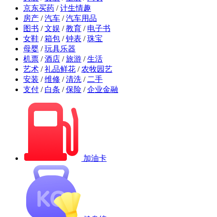
京东买药
/
计生情趣
房产
/
汽车
/
汽车用品
图书
/
文娱
/
教育
/
电子书
女鞋
/
箱包
/
钟表
/
珠宝
母婴
/
玩具乐器
机票
/
酒店
/
旅游
/
生活
艺术
/
礼品鲜花
/
农牧园艺
安装
/
维修
/
清洗
/
二手
支付
/
白条
/
保险
/
企业金融
加油卡