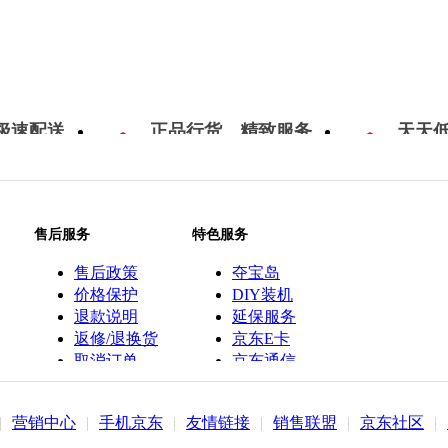
极速配送
正品行货，精致服务
天天
售后服务
特色服务
售后政策
夺宝岛
价格保护
DIY装机
退款说明
延保服务
返修/退换货
京东E卡
取消订单
京东通信
京鱼座智能
|
营销中心
|
手机京东
|
友情链接
|
销售联盟
|
京东社区
|