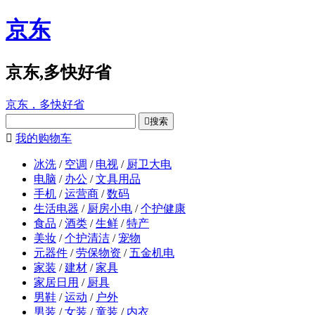
京东
京东,多快好省
京东，多快好省

搜索

我的购物车
冰洗
/
空调
/
电视
/
厨卫大电
电脑
/
办公
/
文具用品
手机
/
运营商
/
数码
生活电器
/
厨房小电
/
个护健康
食品
/
酒类
/
生鲜
/
特产
美妆
/
个护清洁
/
宠物
元器件
/
劳保物资
/
五金机电
家装
/
建材
/
家具
家居日用
/
厨具
男鞋
/
运动
/
户外
男装
/
女装
/
童装
/
内衣