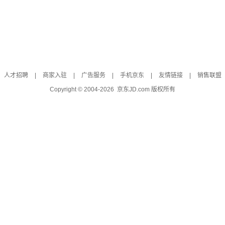
人才招聘
|
商家入驻
|
广告服务
|
手机京东
|
友情链接
|
销售联盟
Copyright © 2004-
2026
京东JD.com 版权所有