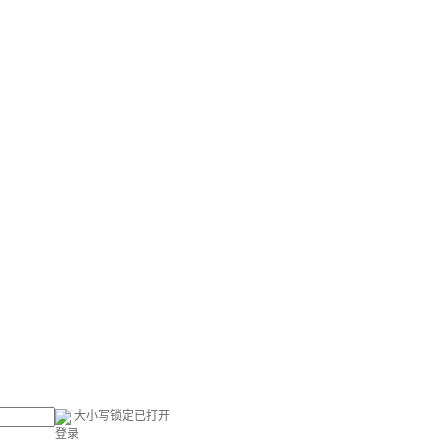
大小写锁定已打开
登录