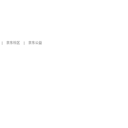
|
京东社区
|
京东公益