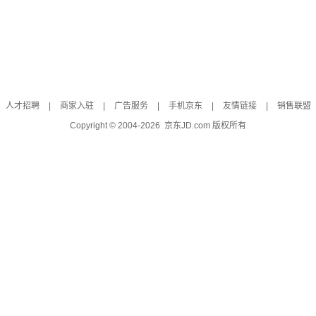
人才招聘
|
商家入驻
|
广告服务
|
手机京东
|
友情链接
|
销售联盟
Copyright © 2004-
2026
京东JD.com 版权所有