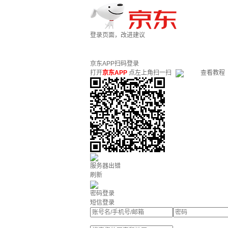
登录页面，改进建议
京东APP扫码登录
打开
京东APP
点左上角扫一扫
查看教程
服务器出错
刷新
密码登录
短信登录