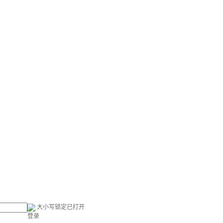
大小写锁定已打开
登录