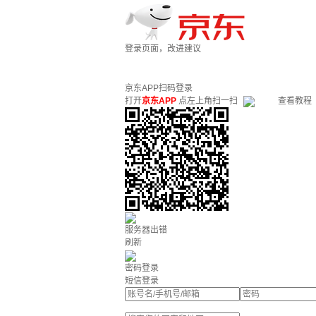
登录页面，改进建议
京东APP扫码登录
打开
京东APP
点左上角扫一扫
查看教程
服务器出错
刷新
密码登录
短信登录