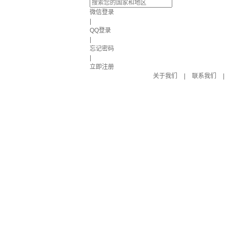
微信登录
|
QQ登录
|
忘记密码
|
立即注册
关于我们
|
联系我们
|