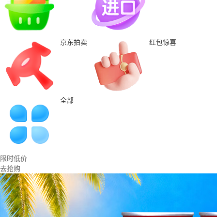
京东拍卖
红包惊喜
全部
限时低价
去抢购