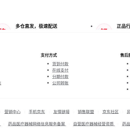
多仓直发，极速配送
正品
支付方式
售后
货到付款
在线支付
分期付款
准
公司转账
营销中心
手机京东
友情链接
销售联盟
京东社区
|
|
|
|
|
|
P
药品医疗器械网络信息服务备案
自营医疗器械经营资质
药
|
|
|