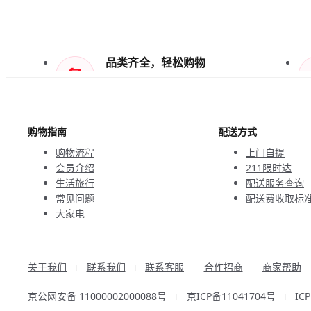
品类齐全，轻松购物
天天低价，畅选无忧
购物指南
配送方式
购物流程
上门自提
会员介绍
211限时达
生活旅行
配送服务查询
常见问题
配送费收取标
大家电
联系客服
关于我们
联系我们
联系客服
合作招商
商家帮助
|
|
|
|
京公网安备 11000002000088号
京ICP备11041704号
IC
|
|