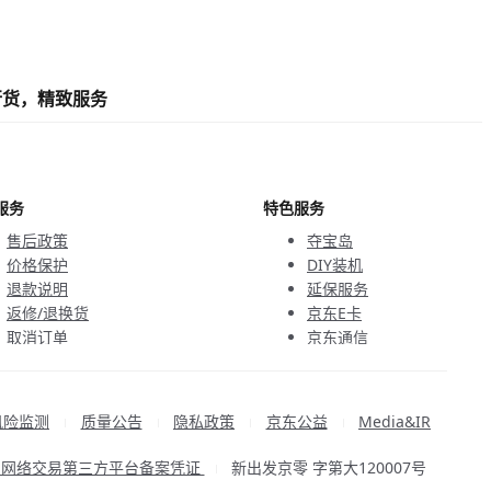
行货，精致服务
服务
特色服务
售后政策
夺宝岛
价格保护
DIY装机
退款说明
延保服务
返修/退换货
京东E卡
取消订单
京东通信
京鱼座智能
风险监测
质量公告
隐私政策
京东公益
Media&IR
|
|
|
|
品网络交易第三方平台备案凭证
新出发京零 字第大120007号
|