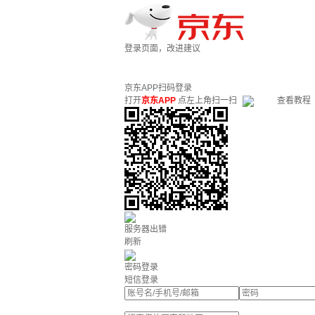
登录页面，改进建议
京东APP扫码登录
打开
京东APP
点左上角扫一扫
查看教程
服务器出错
刷新
密码登录
短信登录