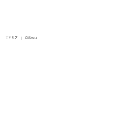
|
京东社区
|
京东公益