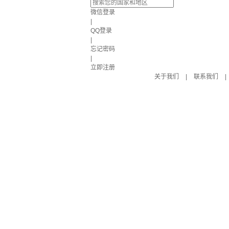
微信登录
|
QQ登录
|
忘记密码
|
立即注册
关于我们
|
联系我们
|