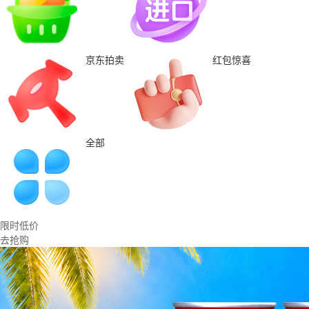
京东拍卖
红包惊喜
全部
限时低价
去抢购