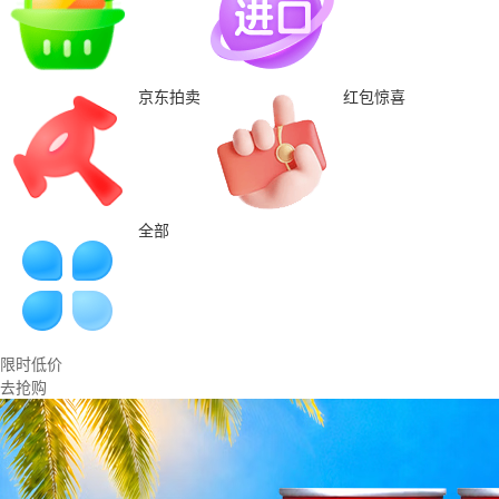
京东拍卖
红包惊喜
全部
限时低价
去抢购