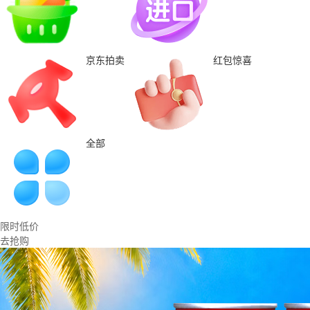
京东拍卖
红包惊喜
全部
限时低价
去抢购