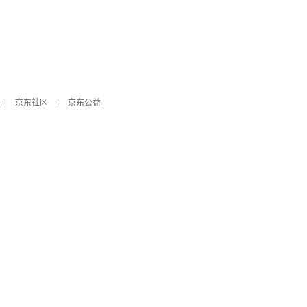
|
京东社区
|
京东公益