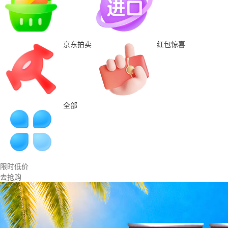
京东拍卖
红包惊喜
全部
限时低价
去抢购