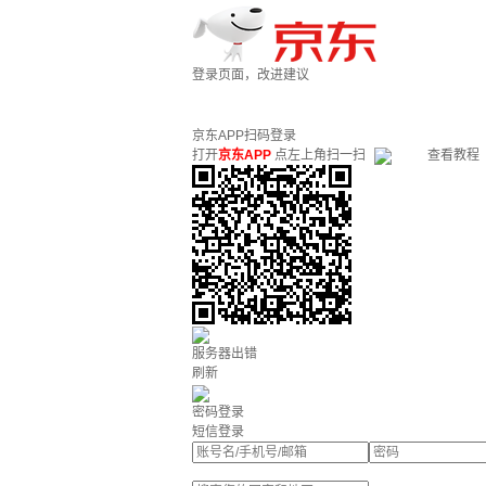
登录页面，改进建议
京东APP扫码登录
打开
京东APP
点左上角扫一扫
查看教程
服务器出错
刷新
密码登录
短信登录