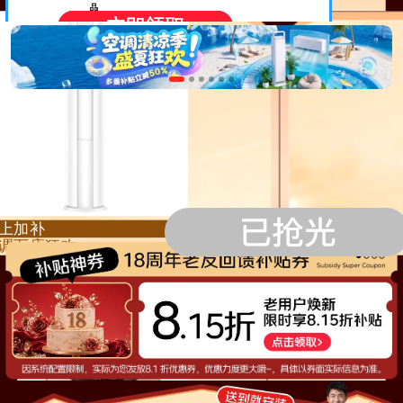
厨房小电85折起
品
品
品
品
上加补
调万店狂欢