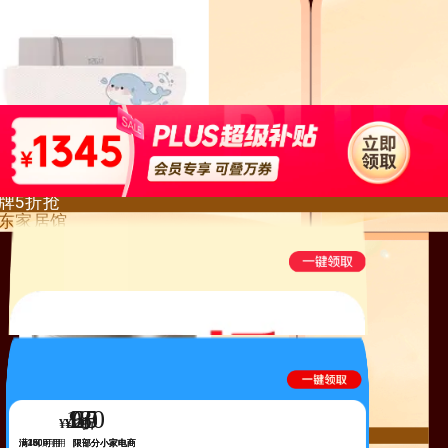
牌5折抢
东家居馆
180
9
60
25
¥
¥
¥
折
厨房小电85折起
满1可用
满1500可用
满480可用
满200可用
限部分小家电商
限部分小家电商
限部分小家电商
限部分小家电商