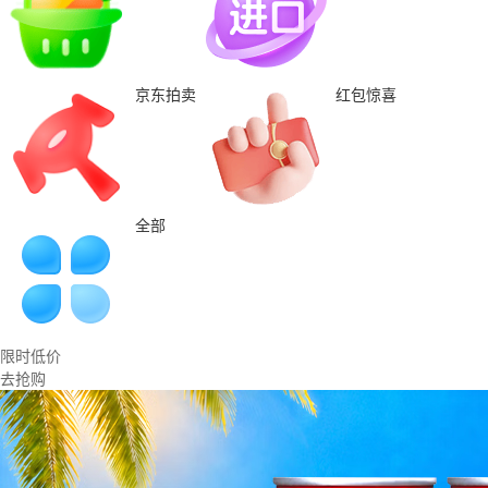
京东拍卖
红包惊喜
全部
限时低价
去抢购