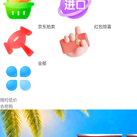
京东拍卖
红包惊喜
全部
限时低价
去抢购