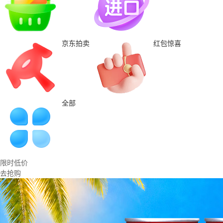
京东拍卖
红包惊喜
全部
限时低价
去抢购