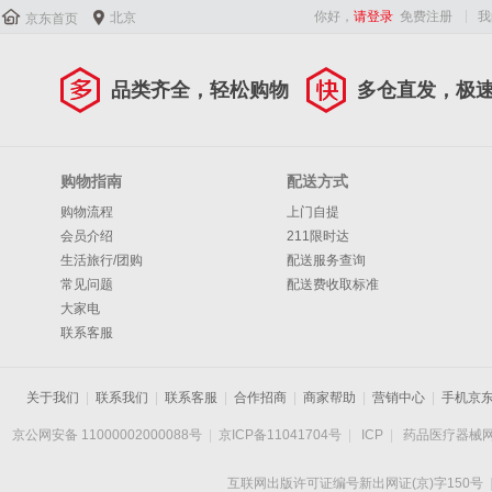


你好，
请登录
免费注册
我
北京
京东首页
品类齐全，轻松购物
多仓直发，极
购物指南
配送方式
购物流程
上门自提
会员介绍
211限时达
生活旅行/团购
配送服务查询
常见问题
配送费收取标准
大家电
联系客服
关于我们
|
联系我们
|
联系客服
|
合作招商
|
商家帮助
|
营销中心
|
手机京
京公网安备 11000002000088号
|
京ICP备11041704号
|
ICP
|
药品医疗器械
互联网出版许可证编号新出网证(京)字150号