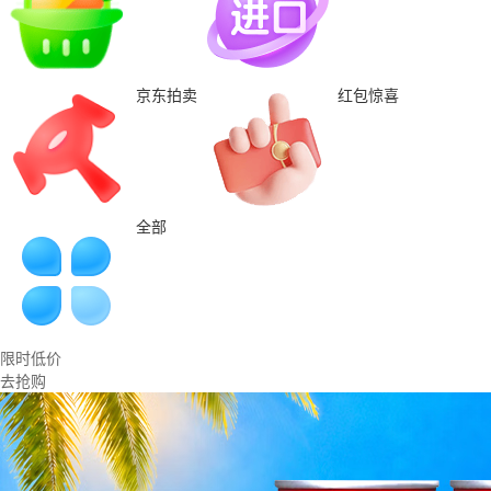
京东拍卖
红包惊喜
全部
限时低价
去抢购