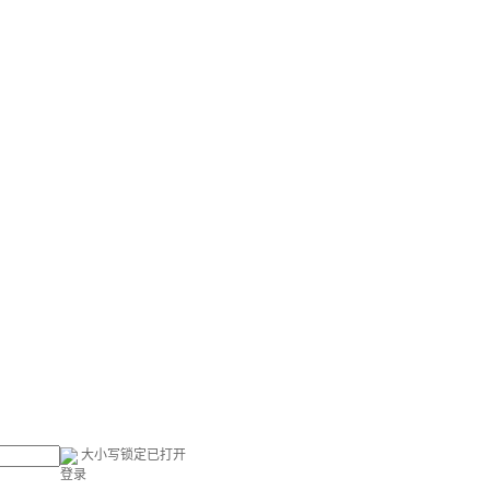
大小写锁定已打开
登录