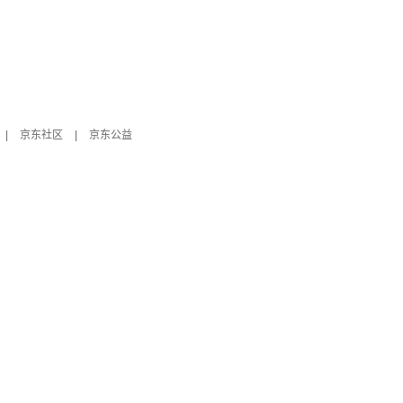
|
京东社区
|
京东公益