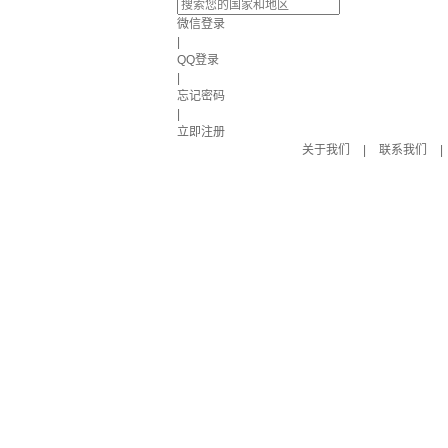
微信登录
|
QQ登录
|
忘记密码
|
立即注册
关于我们
|
联系我们
|