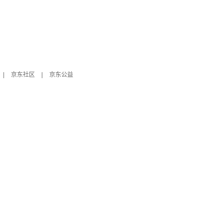
|
京东社区
|
京东公益