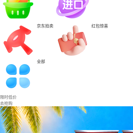
京东拍卖
红包惊喜
全部
限时低价
去抢购