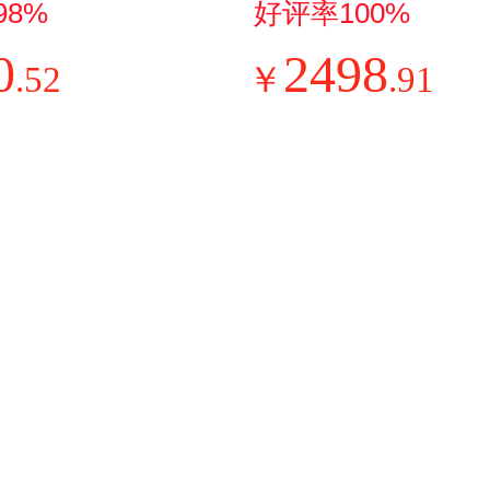
183两双开
轴实用电动按
98%
好评率100%
户型电冰箱家
健身骑行瑜伽
0
2498
.
52
￥
.
91
房宿舍冰箱节
全身恢复放松
地白色AR-1
七夕送礼男女
礼盒 标准套餐
望A1自动泡沫