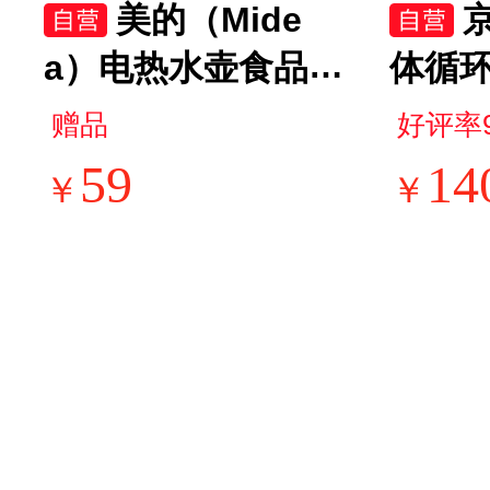
美的（Mide
a）电热水壶食品级
体循
304不锈钢自动断
扇 家
赠品
好评率
电双层防烫全钢无
电风
59
14
￥
￥
缝1.5L容量 MK-HJ
面小
1566
落地
呼