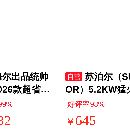
海尔出品统帅
苏泊尔（S
026款超省电
OR）5.2KW
大1.5匹一级能
燃气灶煤气灶
99%
好评率98%
机单排铜管 变
具升级70%高
32
645
￥
 国家补贴KF
新一级能效可