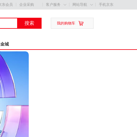
京东会员
企业采购
客户服务
网站导航
手机京东


搜索

我的购物车
五金城