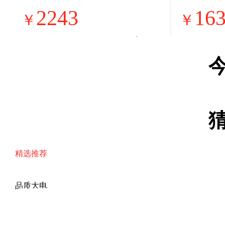
能效风冷无霜双变
1.5
2243
16
频节能家用对开门
机单排
￥
￥
以旧换新国家补贴
机 国
BCD-609WD11HP
5GW/
精选推荐
品质大电
幸福小电