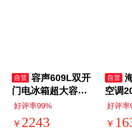
容声609L双开
门电冰箱超大容量
空调2
一级能效风冷无霜
Se 
好评率99%
好评率
双变频节能家用对
效 外
2243
16
￥
￥
开门以旧换新国家
频挂机