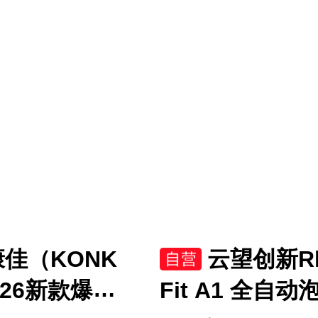
GW/LJD1-1
底盘DB28S
康佳（KONK
云望创新R
026新款爆款
Fit A1 全自动