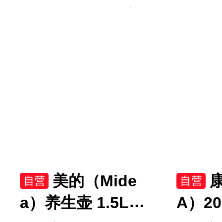
补贴BCD-609WD1
R-35
1HP
美的（Mide
a）养生壶 1.5L全
A）2