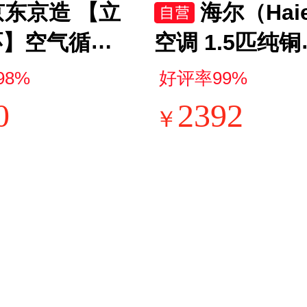
京东京造 【立
海尔（Hai
环】空气循环
空调 1.5匹纯铜
用大风量摇头
变频卧室静音
98%
好评率99%
扇卧室轻音桌
挂机 急速制冷 
0
2392
￥
风扇台式节能
能效 国家补贴K
扇客厅电扇呼
-35GW/C200-1