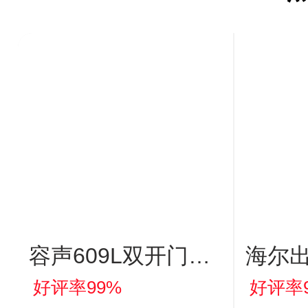
容声609L双开门电
海尔
冰箱超大容量一级
026
好评率99%
好评率