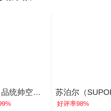
出品统帅空调2
苏泊尔（SUPO
款超省电Se 大
5.2KW猛火天
99%
好评率98%