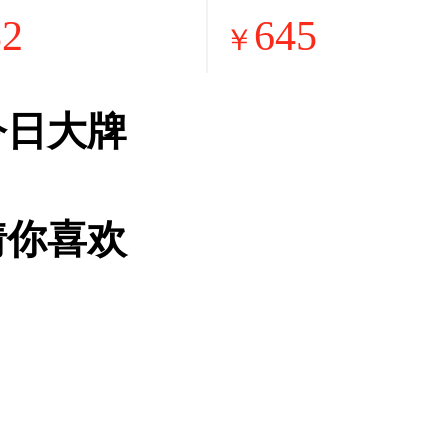
匹一级能效 外
灶煤气灶双灶
32
645
铜管 变频挂
级70%高热效
￥
家补贴KFR-3
级能效可调节
LJD1-1
DB28S
今日大牌
猜你喜欢