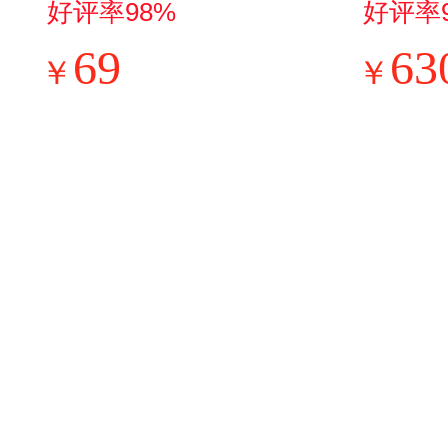
自动煮茶壶烧水壶2
升级款
好评率98%
好评率
4h预约12小时智能
门小
69
63
￥
￥
恒温11档控温MK-
用租
Y12Q
能不占
83G2